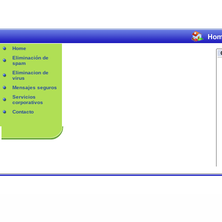
Home
C
Eliminación de
spam
Eliminacion de
virus
Mensajes seguros
Servicios
corporativos
Contacto