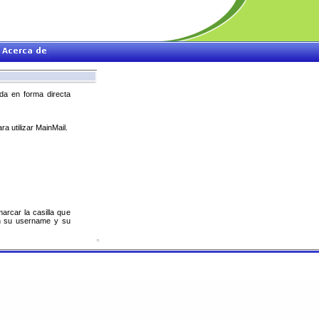
ida en forma directa
a utilizar MainMail.
arcar la casilla que
son su username y su