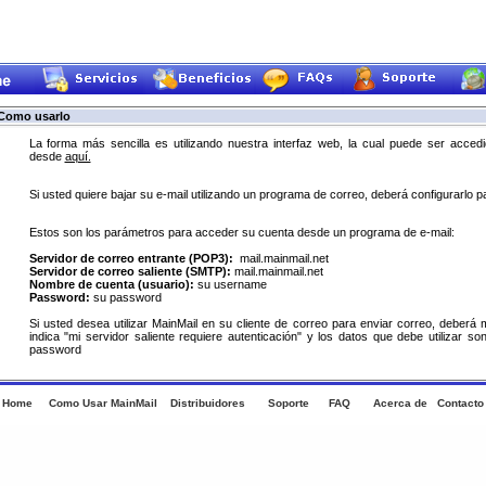
omo usarlo
La forma más sencilla es utilizando nuestra interfaz web, la cual puede ser acced
desde
aquí.
Si usted quiere bajar su e-mail utilizando un programa de correo, deberá configurarlo par
Estos son los parámetros para acceder su cuenta desde un programa de e-mail:
Servidor de correo entrante (POP3):
mail.mainmail.net
Servidor de correo saliente (SMTP):
mail.mainmail.net
Nombre de cuenta (usuario):
su username
Password:
su password
Si usted desea utilizar MainMail en su cliente de correo para enviar correo, deberá m
indica "mi servidor saliente requiere autenticación" y los datos que debe utilizar 
password
Home
Como Usar MainMail
Distribuidores
Soporte
FAQ
Acerca de
Contacto